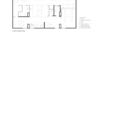
LOCALIZAÇÃO
Brasília/DF
PROJETO
2018
EXECUÇÃO
2019
ÁREA
117m²
AUTORES
Guilherme Araujo
Mariana Leite
EQUIPE
Angela Viana
Camila Garrido